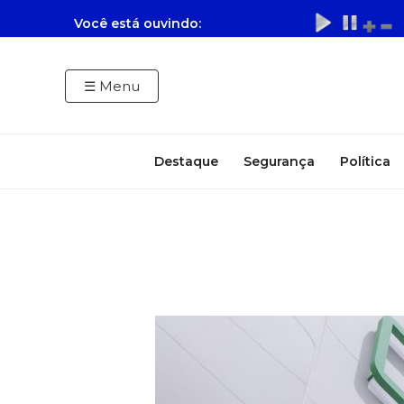
Ir
Você está ouvindo:
para
o
conteúdo
☰
Menu
Destaque
Segurança
Política