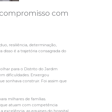
 e compromisso com
uo, resiliência, determinação,
a disso é a trajetória consagrada do
lhar para o Distrito do Jardim
em dificuldades. Enxergou
e sonhava construir. Foi assim que
ra milhares de famílias.
ina, que atuam com competência
 excelência, as equipes do hospital