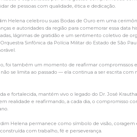
uidar de pessoas com qualidade, ética e dedicação.
rdim Helena celebrou suas Bodas de Ouro em uma cerimô
anças e autoridades da região para comemorar essa data his
s, lágrimas de gratidão e um sentimento coletivo de org
questra Sinfônica da Polícia Militar do Estado de São Pau
rável.
ão, foi também um momento de reafirmar compromissos e 
 não se limita ao passado — ela continua a ser escrita com 
da e fortalecida, mantém vivo o legado do Dr. José Krauth
m realidade e reafirmando, a cada dia, o compromisso co
ano.
Jardim Helena permanece como símbolo de visão, corage
 construída com trabalho, fé e perseverança.