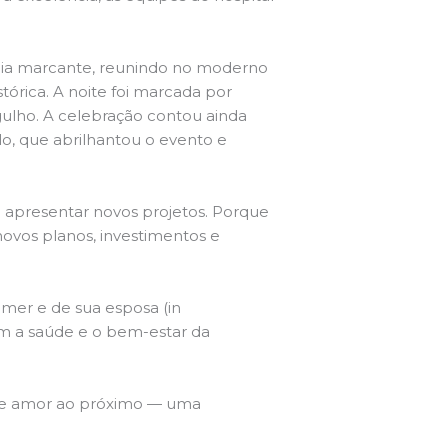
nia marcante, reunindo no moderno
tórica. A noite foi marcada por
ulho. A celebração contou ainda
lo, que abrilhantou o evento e
apresentar novos projetos. Porque
novos planos, investimentos e
amer e de sua esposa (in
m a saúde e o bem-estar da
m e amor ao próximo — uma