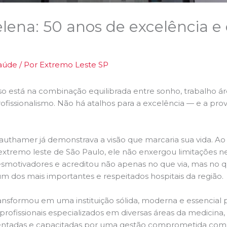
elena: 50 anos de excelência
aúde
/ Por
Extremo Leste SP
o está na combinação equilibrada entre sonho, trabalho árd
ofissionalismo. Não há atalhos para a excelência — e a prov
uthamer já demonstrava a visão que marcaria sua vida. Ao o
extremo leste de São Paulo, ele não enxergou limitações n
smotivadores e acreditou não apenas no que via, mas no qu
um dos mais importantes e respeitados hospitais da região.
ansformou em uma instituição sólida, moderna e essencial pa
 profissionais especializados em diversas áreas da medic
ientadas e capacitadas por uma gestão comprometida com a